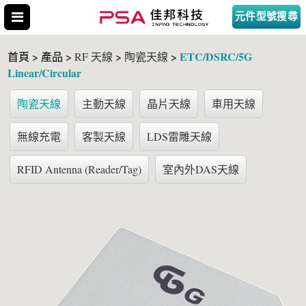
元件型號搜尋
ETC/DSRC/5G
首頁 > 產品 >
RF 天線
>
陶瓷天線
>
Linear/Circular
陶瓷天線
主動天線
晶片天線
車用天線
搜尋型號
無線充電
客製天線
LDS雷雕天線
RFID Antenna (Reader/Tag)
室內外DAS天線