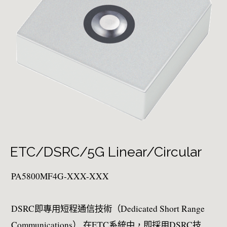
ETC/DSRC/5G Linear/Circular
PA5800MF4G-XXX-XXX
DSRC即專用短程通信技術（Dedicated Short Range
Communications）,在ETC系統中，即採用DSRC技