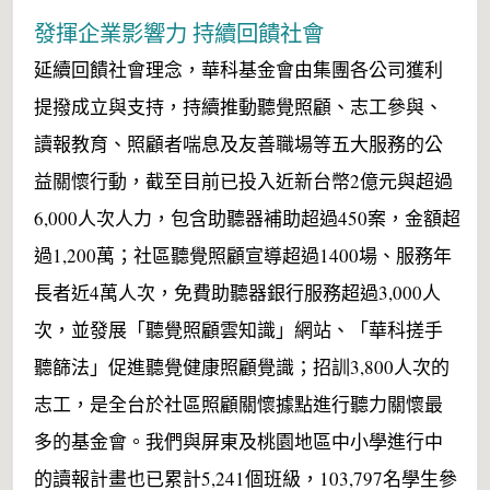
發揮企業影響力 持續回饋社會
延續回饋社會理念，華科基金會由集團各公司獲利
提撥成立與支持，持續推動聽覺照顧、志工參與、
讀報教育、照顧者喘息及友善職場等五大服務的公
益關懷行動，截至目前已投入近新台幣2億元與超過
6,000人次人力，包含助聽器補助超過450案，金額超
過1,200萬；社區聽覺照顧宣導超過1400場、服務年
長者近4萬人次，免費助聽器銀行服務超過3,000人
次，並發展「聽覺照顧雲知識」網站、「華科搓手
聽篩法」促進聽覺健康照顧覺識；招訓3,800人次的
志工，是全台於社區照顧關懷據點進行聽力關懷最
多的基金會。我們與屏東及桃園地區中小學進行中
的讀報計畫也已累計5,241個班級，103,797名學生參