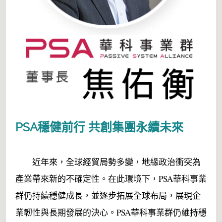
PSA穩健前行 共創集團永續未來
近年來，全球經貿局勢多變，地緣政治衝突為
產業帶來新的不確定性。在此環境下，PSA華科事業
群仍持續穩健成長，並逐步拓展全球布局，展現企
業韌性與長期發展的決心。PSA華科事業群仍維持穩