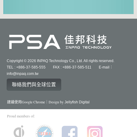
Copyright © 2026 INPAQ Technology Co., Ltd. All rights reserved.
TEL : +886-37-585-555 FAX : +886-37-585-511 E-mail：
info@inpaq.com.tw
聯絡我們與全球位置
建議使用Google Chrome｜Design by
Jellyfish Digital
Proud members of: