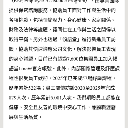
（EAP, Employee Assistance Program），由專業團隊
提供保密諮詢服務，協助員工面對工作與生活中的
各項挑戰，包括情緒壓力、身心健康、家庭關係、
財務及法律等議題，讓同仁在工作與生活之間得以
取得平衡。另外也透過「傾語堂」進行新進員工訪
談，協助其快速適應公司文化，解決影響員工表現
的身心議題，目前已有超過7,600位集團員工加入傾
語堂Line@官方帳號。此外，內部關懷管理及紓壓課
程也很受員工歡迎，2025年已完成57場紓壓課程，
歷年累計522場；員工關懷訪談2020至2025年完成
879人次，歷年累計5,081人次。我們期盼員工都能在
健康、安全且友善的環境中安心工作，兼顧職涯發
展與生活品質。