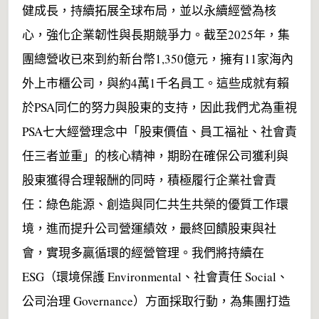
健成長，持續拓展全球布局，並以永續經營為核
心，強化企業韌性與長期競爭力。截至2025年，集
團總營收已來到約新台幣1,350億元，擁有11家海內
外上市櫃公司，與約4萬1千名員工。這些成就有賴
於PSA同仁的努力與股東的支持，因此我們尤為重視
PSA七大經營理念中「股東價值、員工福祉、社會責
任三者並重」的核心精神，期盼在確保公司獲利與
股東獲得合理報酬的同時，積極履行企業社會責
任：綠色能源、創造與同仁共生共榮的優質工作環
境，進而提升公司營運績效，最終回饋股東與社
會，實現多贏循環的經營管理。我們將持續在
ESG（環境保護 Environmental、社會責任 Social、
公司治理 Governance）方面採取行動，為集團打造