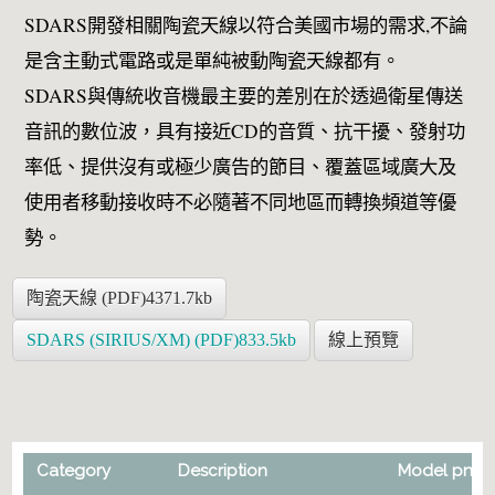
SDARS開發相關陶瓷天線以符合美國市場的需求,不論
是含主動式電路或是單純被動陶瓷天線都有。
SDARS與傳統收音機最主要的差別在於透過衛星傳送
音訊的數位波，具有接近CD的音質、抗干擾、發射功
率低、提供沒有或極少廣告的節目、覆蓋區域廣大及
使用者移動接收時不必隨著不同地區而轉換頻道等優
勢。
陶瓷天線 (PDF)4371.7kb
SDARS (SIRIUS/XM) (PDF)833.5kb
線上預覽
天線頻譜方案
Category
Description
Model pn