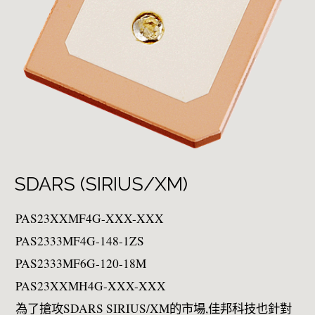
SDARS (SIRIUS/XM)
PAS23XXMF4G-XXX-XXX
PAS2333MF4G-148-1ZS
PAS2333MF6G-120-18M
PAS23XXMH4G-XXX-XXX
為了搶攻SDARS SIRIUS/XM的市場,佳邦科技也針對