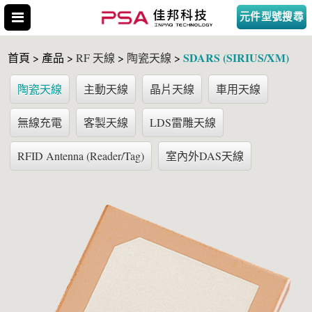
元件型號搜尋
SDARS (SIRIUS/XM)
首頁 > 產品 >
RF 天線
>
陶瓷天線
>
陶瓷天線
主動天線
晶片天線
車用天線
無線充電
客製天線
LDS雷雕天線
搜尋型號
RFID Antenna (Reader/Tag)
室內外DAS天線