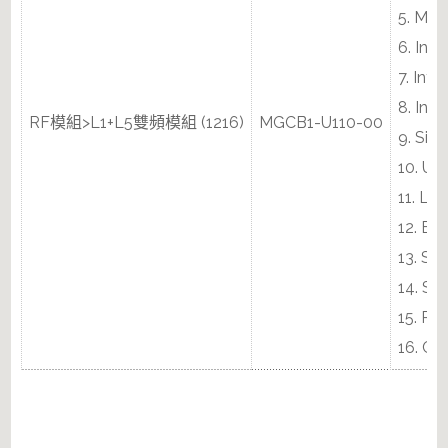
5. Max
6. Int
7. Inte
8. Int
RF模組>L1+L5雙頻模組 (1216)
MGCB1-U110-00
9. Sig
10. UA
11. Lo
12. ES
13. Sm
14. Su
15. R
16. CE