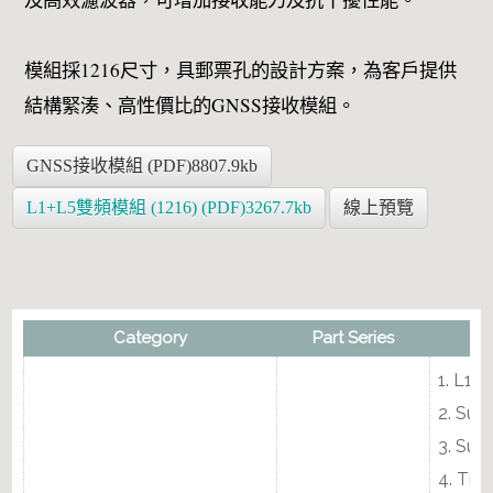
模組採1216尺寸，具郵票孔的設計方案，為客戶提供
結構緊湊、高性價比的GNSS接收模組。
GNSS接收模組 (PDF)8807.9kb
L1+L5雙頻模組 (1216) (PDF)3267.7kb
線上預覽
天線頻譜方案
Category
Part Series
1. L1 
2. Sup
3. Sup
4. Tim