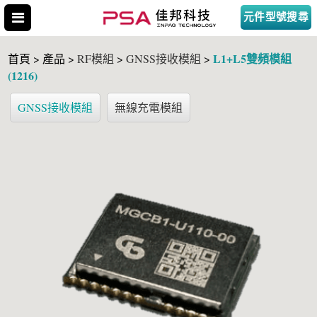
元件型號搜尋
L1+L5雙頻模組
首頁 > 產品 >
RF模組
>
GNSS接收模組
>
(1216)
GNSS接收模組
無線充電模組
搜尋型號