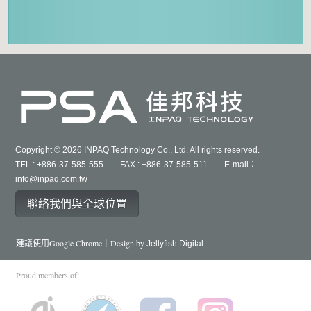
Copyright © 2026 INPAQ Technology Co., Ltd. All rights reserved.
TEL : +886-37-585-555 FAX : +886-37-585-511 E-mail：
info@inpaq.com.tw
聯絡我們與全球位置
建議使用Google Chrome｜Design by
Jellyfish Digital
Proud members of: