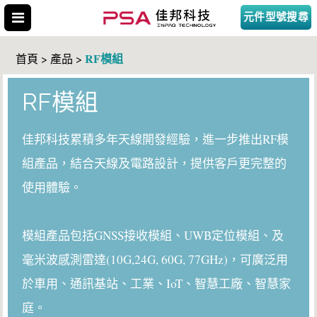
元件型號搜尋
RF模組
首頁 > 產品 >
RF模組
搜尋型號
佳邦科技累積多年天線開發經驗，進一步推出RF模
組產品，結合天線及電路設計，提供客戶更完整的
使用體驗。
模組產品包括GNSS接收模組、UWB定位模組、及
毫米波感測雷達(10G,24G, 60G, 77GHz)，可廣泛用
於車用、通訊基站、工業、IoT、智慧工廠、智慧家
庭。