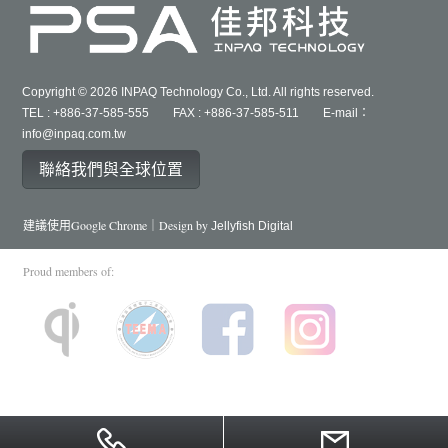
Copyright © 2026 INPAQ Technology Co., Ltd. All rights reserved.
TEL : +886-37-585-555 FAX : +886-37-585-511 E-mail：
info@inpaq.com.tw
聯絡我們與全球位置
建議使用Google Chrome｜Design by
Jellyfish Digital
Proud members of: