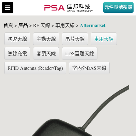
元件型號搜尋
Aftermarket
首頁 > 產品 >
RF 天線
>
車用天線
>
陶瓷天線
主動天線
晶片天線
車用天線
無線充電
客製天線
LDS雷雕天線
搜尋型號
RFID Antenna (Reader/Tag)
室內外DAS天線