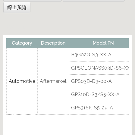
線上預覽
天線頻譜方案
Category
Description
Model PN
B3G02G-S3-XX-A
GPSGLONASS03D-S6-XX-
Automotive
Aftermarket
GPS03B-D3-00-A
GPS10D-S3/S5-XX-A
GPS316K-S5-29-A