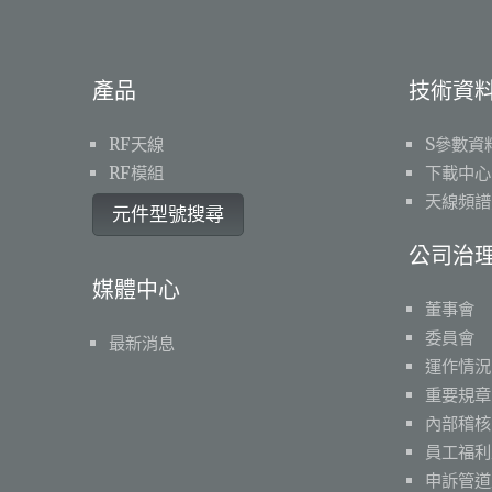
產品
技術資
RF天線
S參數資
RF模組
下載中心
天線頻譜
元件型號搜尋
公司治
媒體中心
董事會
委員會
最新消息
運作情況
重要規章
內部稽核
員工福利
申訴管道