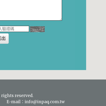
送出
 rights reserved.
511 E-mail：
info@inpaq.com.tw