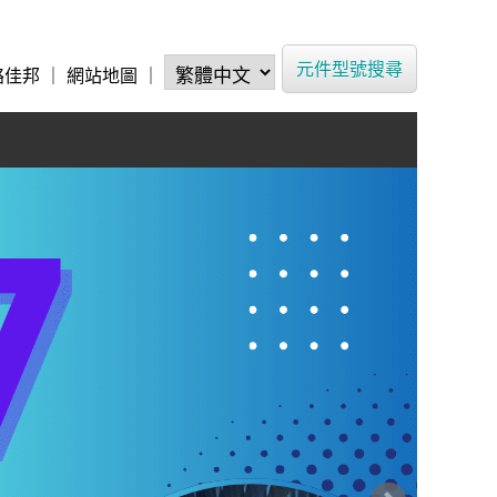
元件型號搜尋
絡佳邦
｜
網站地圖
｜