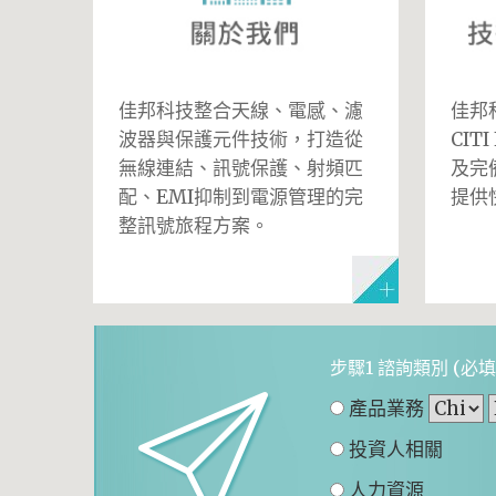
佳邦科技整合天線、電感、濾
佳邦科
波器與保護元件技術，打造從
CIT
無線連結、訊號保護、射頻匹
及完
配、EMI抑制到電源管理的完
提供
整訊號旅程方案。
步驟1 諮詢類別
(必填
產品業務
投資人相關
人力資源