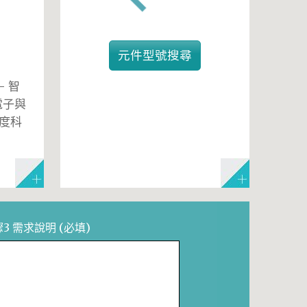
元件型號搜尋
— 智
電子與
度科
驟3 需求說明
(必填)