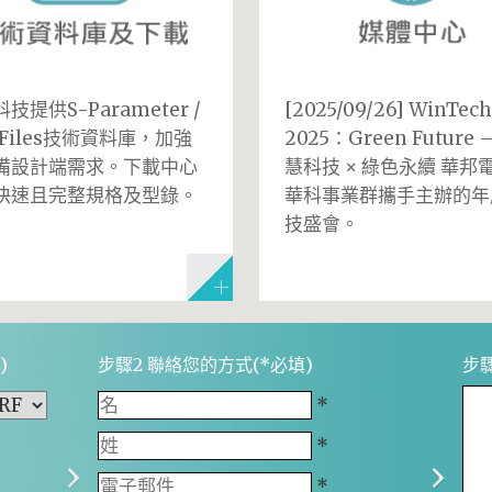
技提供S-Parameter /
[2025/09/26] WinTech
I Files技術資料庫，加強
2025：Green Future 
備設計端需求。下載中心
慧科技 × 綠色永續 華邦
快速且完整規格及型錄。
華科事業群攜手主辦的年
技盛會。
)
步驟2 聯絡您的方式(*必填)
步
*
*
*