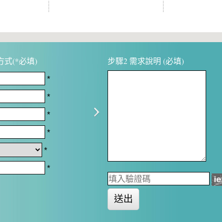
式(*必填)
步驟2 需求說明 (必填)
*
*
*
*
*
*
送出