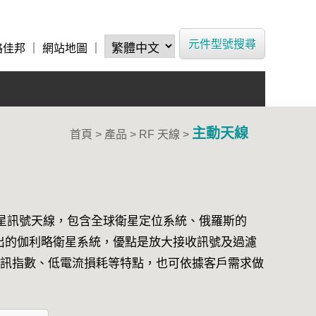
元件型號搜尋
絡佳邦
｜
網站地圖
｜
主動天線
首頁 > 產品 >
RF 天線
>
星訊號天線，包含全球衛星定位系統、俄羅斯的
推出的伽利略衛星系統，優點是放大接收訊號及過濾
訊指數、低電流損耗等特點，也可依據客戶需求做