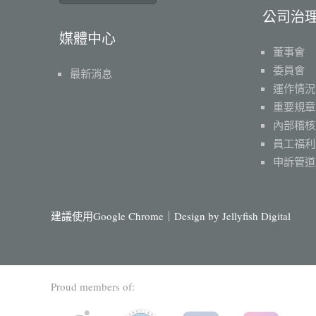
公司治
媒體中心
董事會
委員會
最新消息
運作情況
重要規章
內部稽核
員工福利
申訴管道
建議使用Google Chrome｜Design by
Jellyfish Digital
Proud members of: