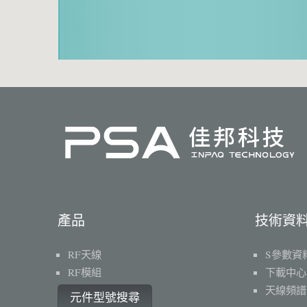
產品
技術資
RF天線
S參數資
RF模組
下載中心
天線頻譜
元件型號搜尋