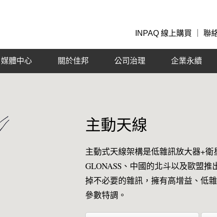
INPAQ 線上購買
｜
聯
媒體中心
關於佳邦
公司治理
企業永續
主動天線
主動式天線架構是低雜訊放大器+衛
GLONASS、中國的北斗以及歐盟
掉不必要的雜訊，擁有高增益、低雜
參數特調。