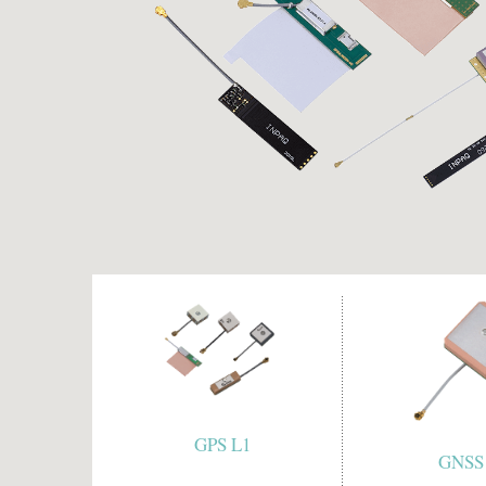
GPS L1
GNSS