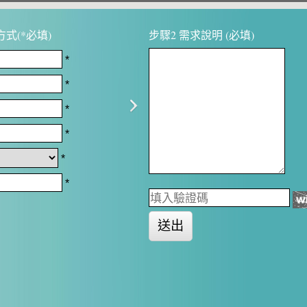
式(*必填)
步驟2 需求說明 (必填)
*
*
*
*
*
*
送出