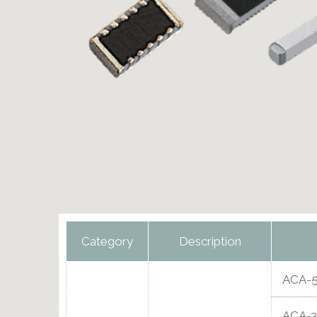
Category
Description
ACA-5
ACA-3