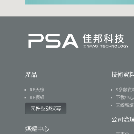
產品
技術資
RF天線
S參數資
RF模組
下載中心
天線頻譜
元件型號搜尋
公司治
媒體中心