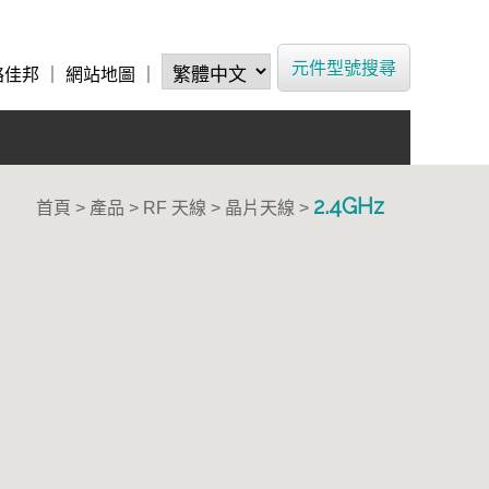
元件型號搜尋
絡佳邦
｜
網站地圖
｜
2.4GHz
首頁 > 產品 >
RF 天線
>
晶片天線
>