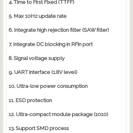
4. Time to First Fixed (TTFF)
4.
5. Max 10Hz update rate
5
6. Integrate high rejection filter (SAW filter)
6.
7. Integrate DC blocking in RFin port
7.
8. Signal voltage supply
8.
9. UART interface (1.8V level)
9.
10. Ultra-low power consumption
1
11. ESD protection
1
12. Ultra-compact module package (1010)
1
13. Support SMD process
1