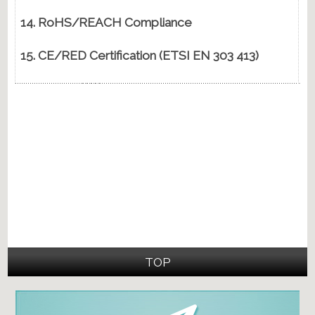
14. RoHS/REACH Compliance
1
15. CE/RED Certification (ETSI EN 303 413)
1
TOP