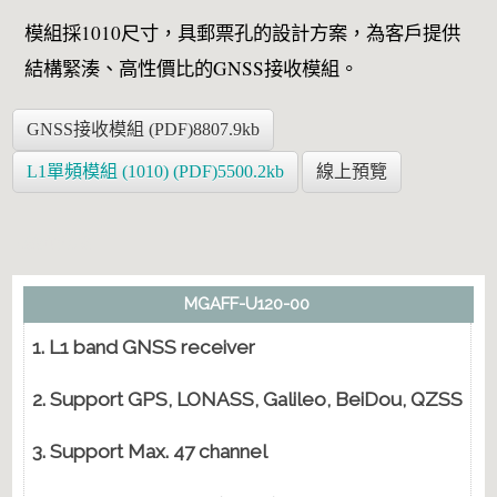
模組採1010尺寸，具郵票孔的設計方案，為客戶提供
結構緊湊、高性價比的GNSS接收模組。
GNSS接收模組 (PDF)8807.9kb
L1單頻模組 (1010) (PDF)5500.2kb
線上預覽
天線頻譜方案
MGAFF-U120-00
1. L1 band GNSS receiver
1
2. Support GPS, LONASS, Galileo, BeiDou, QZSS
2
3. Support Max. 47 channel
3