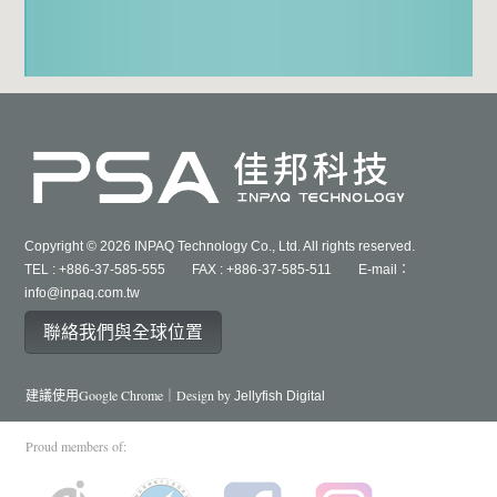
Copyright © 2026 INPAQ Technology Co., Ltd. All rights reserved.
TEL : +886-37-585-555 FAX : +886-37-585-511 E-mail：
info@inpaq.com.tw
聯絡我們與全球位置
建議使用Google Chrome｜Design by
Jellyfish Digital
Proud members of: