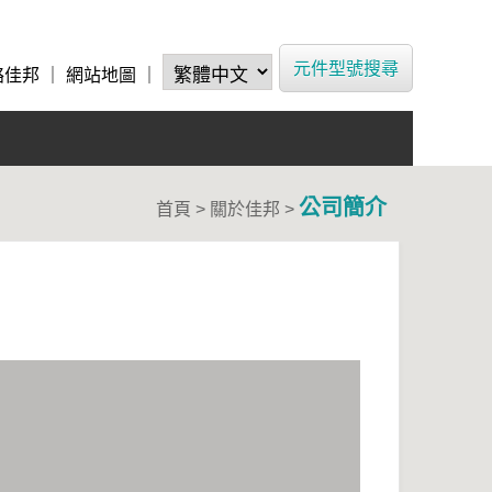
元件型號搜尋
絡佳邦
｜
網站地圖
｜
公司簡介
首頁 > 關於佳邦 >