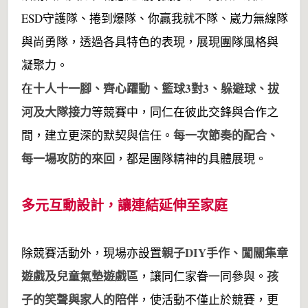
ESD守護隊、捲到爆隊、你贏我就不隊、崴力無線隊
與尚勇隊，透過各具特色的表現，展現團隊風格與
凝聚力。
十人十一腳、齊心躍動、籃球3對3、躲避球、拔
在
河及大隊接力
等競賽中，同仁在彼此交鋒與合作之
每一次節奏的配合、
間，建立更深的默契與信任。
每一場攻防的來回
，都是團隊精神的具體展現。
多元互動設計，讓連結延伸至家庭
親子DIY手作、闖關集章
除競賽活動外，現場亦設置
遊戲及兒童氣墊遊戲區
孩
，讓同仁家眷一同參與。
子的笑聲與家人的陪伴
，使活動不僅止於競賽，更