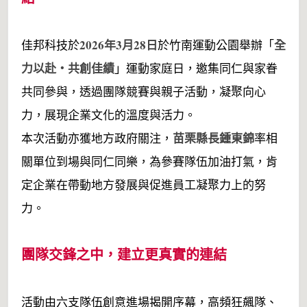
2026年3月28日
全
佳邦科技於
於竹南運動公園舉辦「
力以赴・共創佳績
」運動家庭日，邀集同仁與家眷
共同參與，透過團隊競賽與親子活動，凝聚向心
力，展現企業文化的溫度與活力。
苗栗縣長鍾東錦
本次活動亦獲地方政府關注，
率相
關單位到場與同仁同樂，為參賽隊伍加油打氣，肯
定企業在帶動地方發展與促進員工凝聚力上的努
力。
團隊交鋒之中，建立更真實的連結
活動由六支隊伍創意進場揭開序幕，高頻狂飆隊、