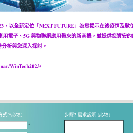
023，以全新定位「NEXT FUTURE」為您揭示在後疫情及數
I、車用電子、5G 與物聯網應用帶來的新商機，並提供您資安
勢分析與您深入探討。
inar/WinTech2023/
式(*必填)
步驟2 需求說明 (必填)
*