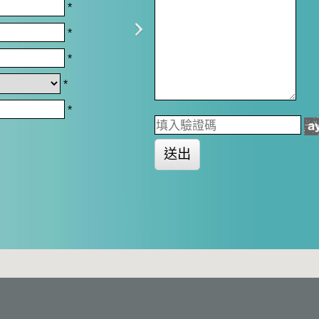
*
*
*
*
*
送出