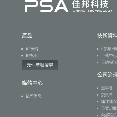
產品
技術資
RF天線
S參數資
RF模組
下載中心
天線頻譜
元件型號搜尋
公司治
媒體中心
董事會
委員會
最新消息
運作情況
重要規章
內部稽核