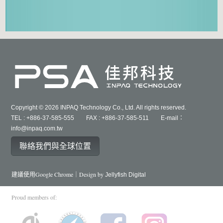
Copyright © 2026 INPAQ Technology Co., Ltd. All rights reserved.
TEL : +886-37-585-555 FAX : +886-37-585-511 E-mail：
info@inpaq.com.tw
聯絡我們與全球位置
建議使用Google Chrome｜Design by
Jellyfish Digital
Proud members of: