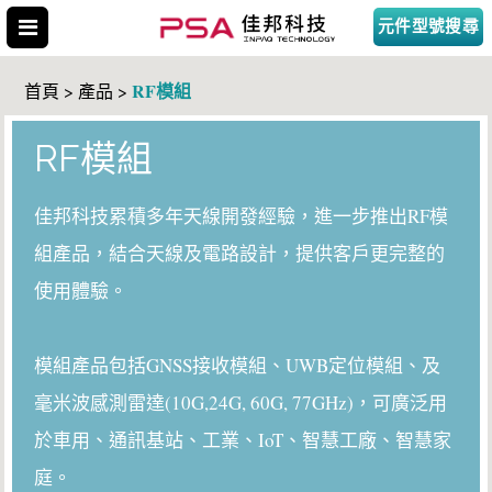
元件型號搜尋
RF模組
首頁 > 產品 >
RF模組
搜尋型號
佳邦科技累積多年天線開發經驗，進一步推出RF模
組產品，結合天線及電路設計，提供客戶更完整的
使用體驗。
模組產品包括GNSS接收模組、UWB定位模組、及
毫米波感測雷達(10G,24G, 60G, 77GHz)，可廣泛用
於車用、通訊基站、工業、IoT、智慧工廠、智慧家
庭。