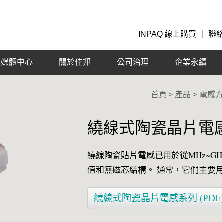
INPAQ 線上購買
｜
聯
媒體中心
關於佳邦
公司治理
企業永續
首頁 > 產品 >
電感
繞線式陶瓷晶片電
繞線陶瓷貼片電感已用於從MHz~G
值和無磁芯結構。 通常，它們主要
繞線式陶瓷晶片電感系列 (PDF)77