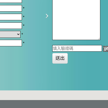
*
*
*
*
*
送出