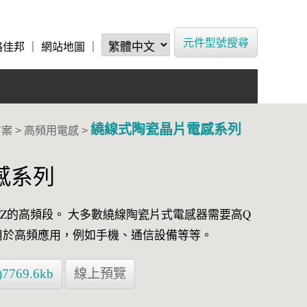
元件型號搜尋
絡佳邦
｜
網站地圖
｜
繞線式陶瓷晶片電感系列
方案
>
高頻用電感
>
感系列
HZ的高頻段。 大多數繞線陶瓷片式電感器需要高Q
用於高頻應用，例如手機、通信設備等等。
69.6kb
線上預覽