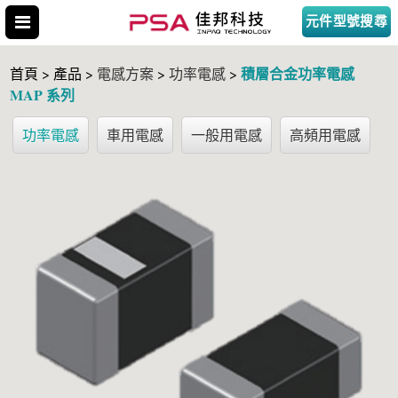
元件型號搜尋
積層合金功率電感
首頁 > 產品 >
電感方案
>
功率電感
>
MAP 系列
功率電感
車用電感
一般用電感
高頻用電感
搜尋型號