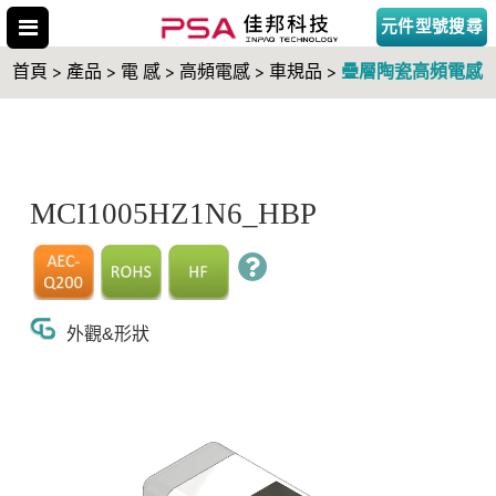
元件型號搜尋
疊層陶瓷高頻電感
首頁 > 產品 > 電 感 > 高頻電感 > 車規品 >
搜尋型號
MCI1005HZ1N6_HBP
外觀&形狀