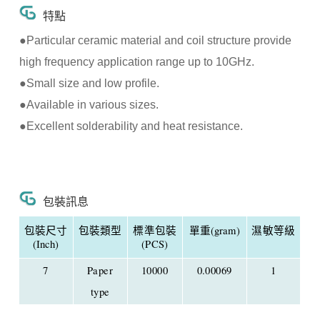
特點
●Particular ceramic material and coil structure provide
high frequency application range up to 10GHz.
●Small size and low profile.
●Available in various sizes.
●Excellent solderability and heat resistance.
包裝訊息
包裝尺寸
包裝類型
標準包裝
單重(gram)
濕敏等級
(Inch)
(PCS)
7
Paper
10000
0.00069
1
type