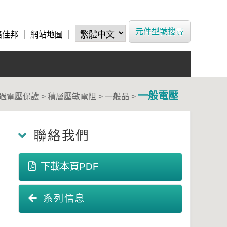
元件型號搜尋
絡佳邦
｜
網站地圖
｜
一般電壓
> 過電壓保護 > 積層壓敏電阻 > 一般品 >
聯絡我們
下載本頁PDF
系列信息