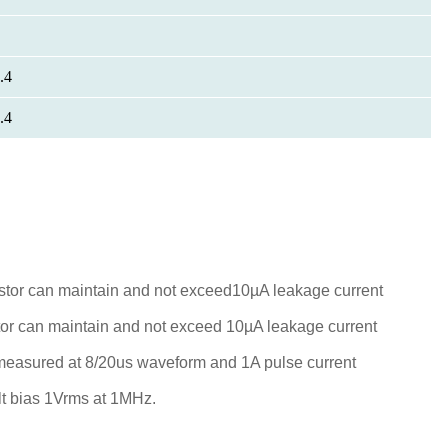
.4
.4
tor can maintain and not exceed10µA leakage current
or can maintain and not exceed 10µA leakage current
measured at 8/20us waveform and 1A pulse current
t bias 1Vrms at 1MHz.