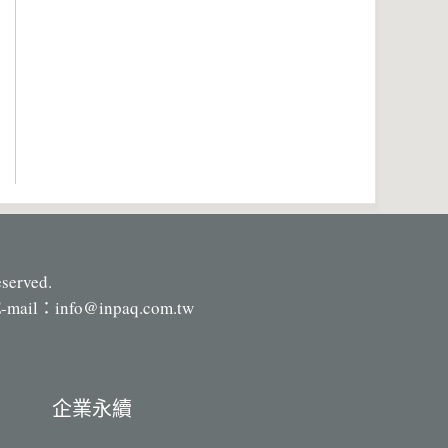
eserved.
-mail：
info@inpaq.com.tw
企業永續