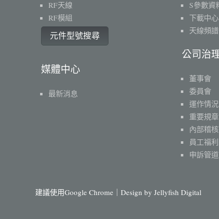
RF天線
S參數資
RF模組
下載中心
天線頻譜
元件型號搜尋
公司治
媒體中心
董事會
委員會
最新消息
運作情況
重要規章
內部稽核
員工福利
申訴管道
建議使用Google Chrome｜Design by
Jellyfish Digital