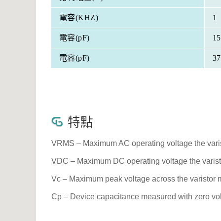
電容(KHZ)
1
電容(pF)
15
電容(pF)
37
特點
VRMS – Maximum AC operating voltage the varis
VDC – Maximum DC operating voltage the varist
Vc – Maximum peak voltage across the varistor 
Cp – Device capacitance measured with zero vol