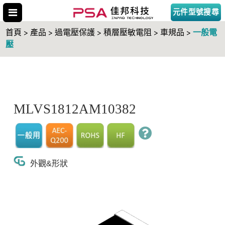
元件型號搜尋
一般電
首頁 > 產品 > 過電壓保護 > 積層壓敏電阻 > 車規品 >
壓
搜尋型號
MLVS1812AM10382
外觀&形狀