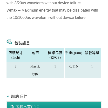
with 8/20us waveform without device failure
Wmax – Maximum energy that may be dissipated with
the 10/1000us waveform without device failure
包裝訊息
包裝尺寸
載帶
標準包裝
單重(gram)
濕敏等級
(Inch)
(KPCS)
7
Plastic
1
0.116
1
type
聯絡我們
下載本頁PDF