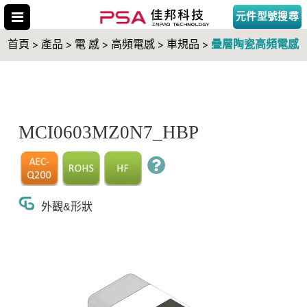
元件型號搜尋
疊層陶瓷高頻電感
首頁 > 產品 > 電 感 > 高頻電感 > 車規品 >
搜尋型號
MCI0603MZ0N7_HBP
外觀&形狀