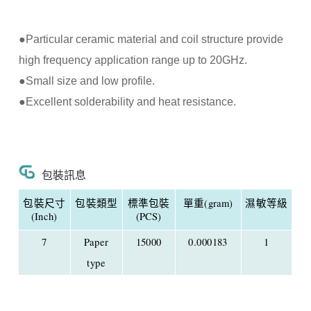
●Particular ceramic material and coil structure provide
high frequency application range up to 20GHz.
●Small size and low profile.
●Excellent solderability and heat resistance.
包裝訊息
包裝尺寸
包裝類型
標準包裝
單重(gram)
濕敏等級
(Inch)
(PCS)
7
Paper
15000
0.000183
1
type