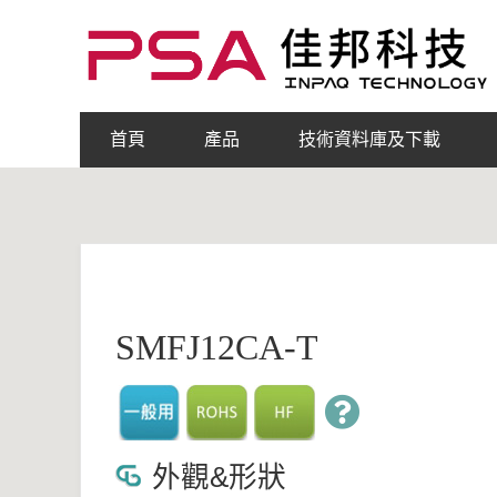
首頁
產品
技術資料庫及下載
SMFJ12CA-T
外觀&形狀