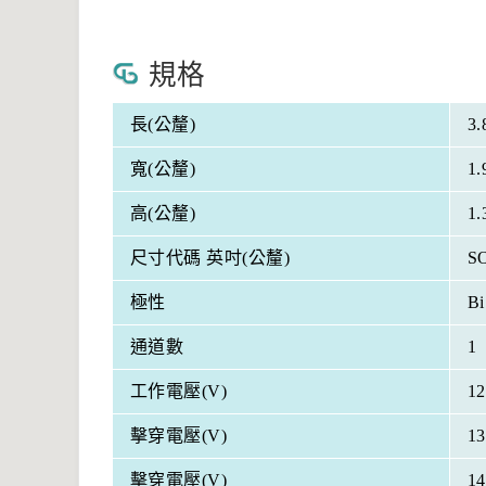
規格
長(公釐)
3.
寬(公釐)
1.
高(公釐)
1.
尺寸代碼 英吋(公釐)
S
極性
Bi
通道數
1
工作電壓(V)
12
擊穿電壓(V)
13
擊穿電壓(V)
14