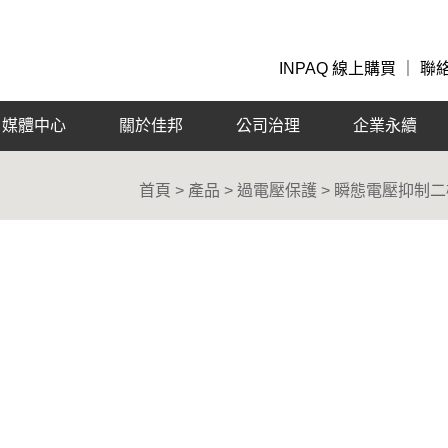
INPAQ 線上購買
｜
聯
媒體中心
關於佳邦
公司治理
企業永續
首頁 > 產品 > 過電壓保護 > 瞬態電壓抑制二