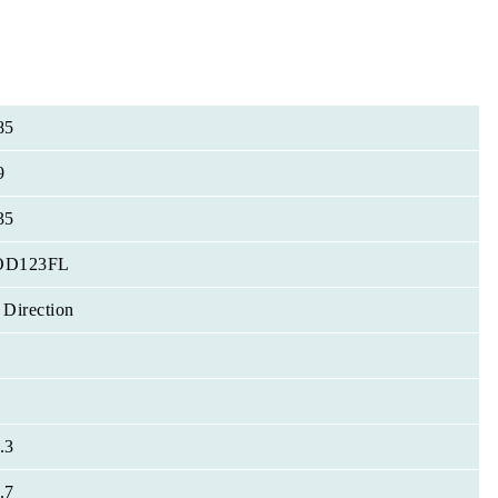
85
9
35
OD123FL
 Direction
.3
.7