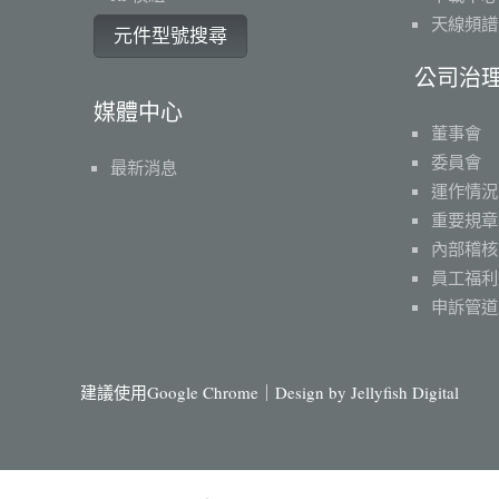
天線頻譜
元件型號搜尋
公司治
媒體中心
董事會
委員會
最新消息
運作情況
重要規章
內部稽核
員工福利
申訴管道
建議使用Google Chrome｜Design by
Jellyfish Digital