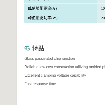
峰值脈衝電流(A)
10
峰值脈衝功率(W)
20
特點
Glass passivated chip junction
Reliable low cost construction utilizing molded p
Excellent clamping voltage capability
Fast response time