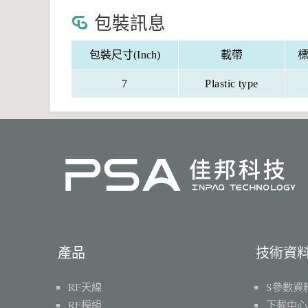
包裝訊息
包裝尺寸(Inch)
載帶
標
7
Plastic type
產品
技術資
RF天線
S參數資
RF模組
下載中心