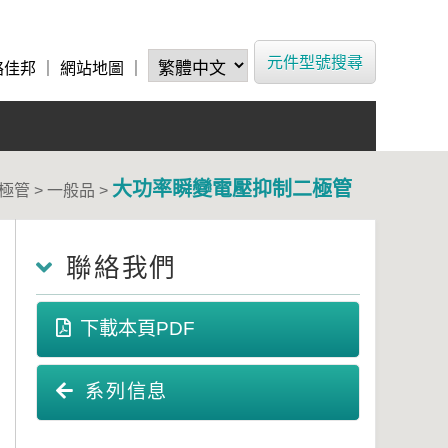
元件型號搜尋
絡佳邦
｜
網站地圖
｜
大功率瞬變電壓抑制二極管
極管 > 一般品 >
聯絡我們
下載本頁PDF
系列信息