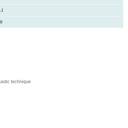
.1
0
lastic technique